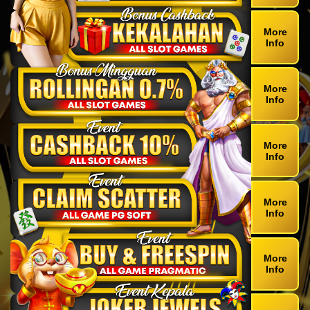
More
Info
More
Info
More
Info
More
Info
More
Info