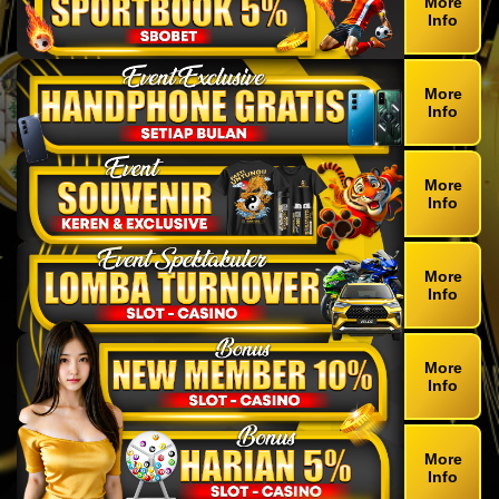
More
Info
More
Info
More
Info
More
Info
More
Info
More
Info